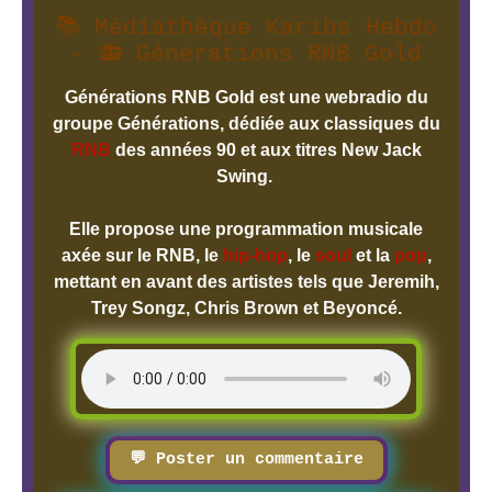
📚 Médiathèque Karibs Hebdo
- 📻 Générations RNB Gold
Générations RNB Gold est une webradio du
groupe Générations, dédiée aux classiques du
RNB
des années 90 et aux titres New Jack
Swing.
Elle propose une programmation musicale
axée sur le RNB, le
hip-hop
, le
soul
et la
pop
,
mettant en avant des artistes tels que Jeremih,
Trey Songz, Chris Brown et Beyoncé.
💬 Poster un commentaire