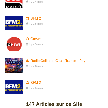
Il y a 4 mois
📺 BFM 2
Il y a 5 mois
📺 Cnews
Il y a 5 mois
📻 Radio Collector Goa - Trance - Psy
Il y a 6 mois
📺 BFM 2
Il y a 5 mois
147
Articles sur ce Site