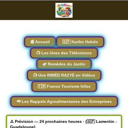
📰 Accueil
🇬🇵 Karibs Hebdo
📺 Les Unes des Télévisions
🌿 Remèdes du Jardin
📺 Une RIMÉD RAZYÉ en Vidéos
🇫🇷 France Tourisme Infos
📢 Les Rappels Agroalimentaires des Entreprises
⚠️ Prévision — 24 prochaines heures · (🇬🇵 Lamentin -
Guadeloupe)