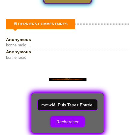
💬 DERNIERS COMMENTAIRES
Anonymous
bonne radio ...
Anonymous
bonne radio !
R
e
c
h
e
r