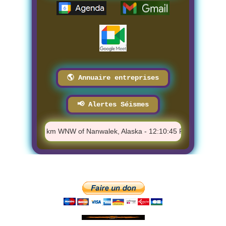
🌎 Annuaire entreprises
📢 Alertes Séismes
️ M 1.4 - 66 km WNW of Nanwalek, Alaska - 12:10:45 PM
⚠️ M 2