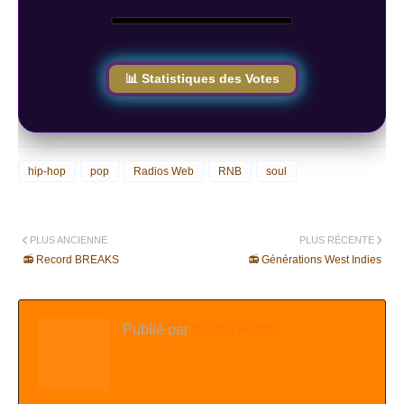
📊 Statistiques des Votes
hip-hop
pop
Radios Web
RNB
soul
PLUS ANCIENNE
PLUS RÉCENTE
📻 Record BREAKS
📻 Générations West Indies
Publié par
Karibs Hebdo