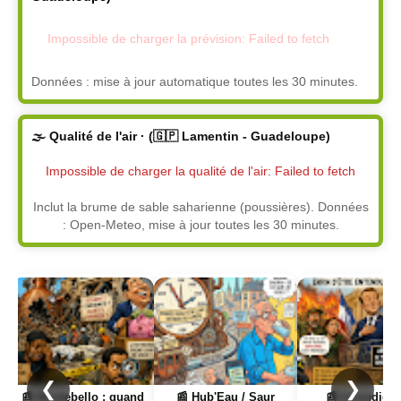
Impossible de charger la prévision: Failed to fetch
Données : mise à jour automatique toutes les 30 minutes.
🌫️ Qualité de l'air · (🇬🇵 Lamentin - Guadeloupe)
Impossible de charger la qualité de l'air: Failed to fetch
Inclut la brume de sable saharienne (poussières). Données
: Open-Meteo, mise à jour toutes les 30 minutes.
Page
Page
Page
❮
❯
📰 Hub'Eau / Saur
📰 Incendies en
📰 Alexandra