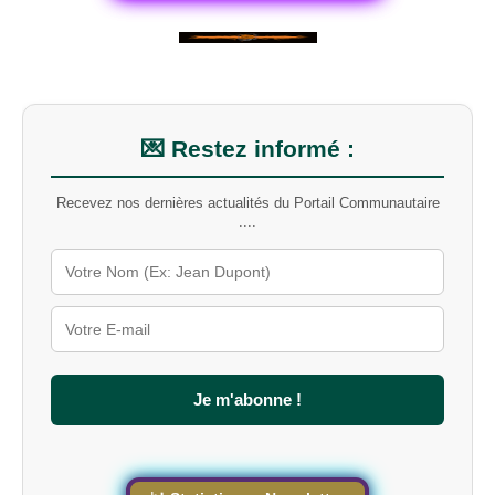
c
h
e
r
u
n
m
💌 Restez informé :
o
t
-
Recevez nos dernières actualités du Portail Communautaire
c
....
l
é
s
u
r
l
e
s
Je m'abonne !
i
t
e