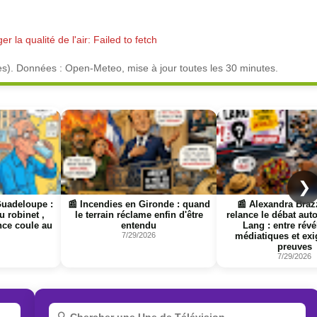
r la qualité de l'air: Failed to fetch
es). Données : Open-Meteo, mise à jour toutes les 30 minutes.
Page
Page
❯
de : quand
📰 Alexandra Brazzainville
📰 Facebook n'est pas 
in d'être
relance le débat autour de Jack
quand l'information p
Lang : entre révélations
disparaît derrière un m
médiatiques et exigence de
7/28/2026
preuves
7/29/2026
R