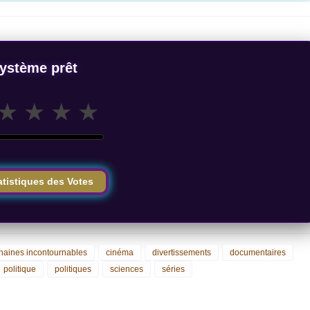
ystème prêt
★
★
★
★
atistiques des Votes
haines incontournables
cinéma
divertissements
documentaires
politique
politiques
sciences
séries