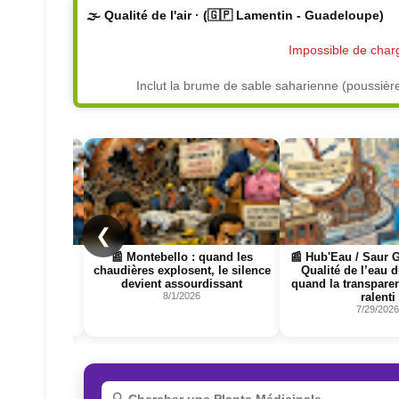
🌫️ Qualité de l'air · (🇬🇵 Lamentin - Guadeloupe)
Impossible de charge
Inclut la brume de sable saharienne (poussièr
Page
Page
❮
uand les
📰 Hub'Eau / Saur Guadeloupe :
📰 Incendies en Giron
, le silence
Qualité de l’eau du robinet ,
le terrain réclame enf
issant
quand la transparence coule au
entendu
ralenti
7/29/2026
7/29/2026
R