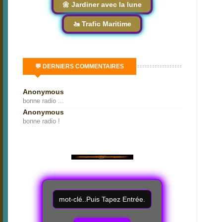
🌼 Jardiner avec la lune
🚤 Trafic Maritime
💬 DERNIERS COMMENTAIRES
Anonymous
bonne radio ...
Anonymous
bonne radio !
R
e
c