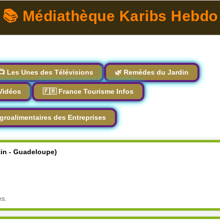
📚 Médiathèque Karibs Hebdo
📺 Les Unes des Télévisions
🌿 Remèdes du Jardin
Vidéos
🇫🇷 France Tourisme Infos
groalimentaires des Entreprises
tin - Guadeloupe)
es.