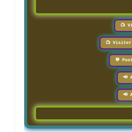
📺 V
📺 Visite
💬 Pos
📢 
📢 