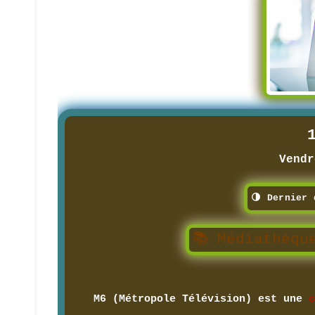
Vendr
🌗 Dernier 
📚 Médiathèqu
M6 (Métropole Télévision) est une
c