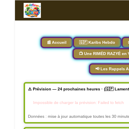
📰 Accueil
🇬🇵 Karibs Hebdo
📺 Une RIMÉD RAZYÉ en 
📢 Les Rappels A
⚠️ Prévision — 24 prochaines heures · (🇬🇵 Lamen
Impossible de charger la prévision: Failed to fetch
Données : mise à jour automatique toutes les 30 minut