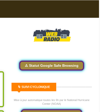
⚠️ Statut Google Safe Browsing
🌀 SUIVI CYCLONIQUE
Mise à jour automatique toutes les 6h par le National Hurricane
Center (NOAA)