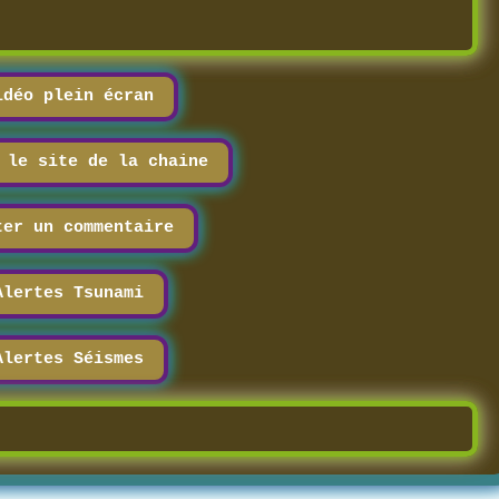
idéo plein écran
r le site de la chaine
ter un commentaire
Alertes Tsunami
Alertes Séismes