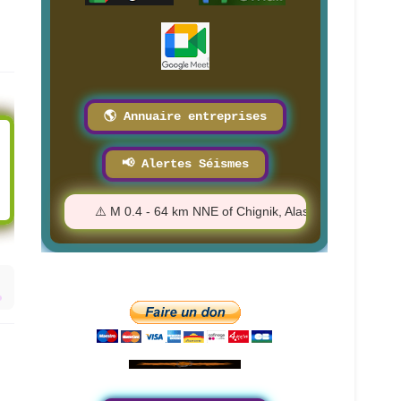
🌎 Annuaire entreprises
📢 Alertes Séismes
47:15 PM
⚠️ M 0.4 - 64 km NNE of Chignik, Alaska - 5:45:00 PM