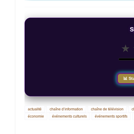
S
★
📊 St
actualité
chaîne d’information
chaîne de télévision
c
économie
événements culturels
événements sportifs