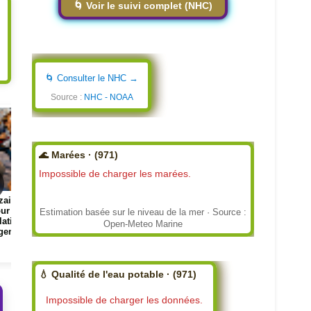
🌀 Voir le suivi complet (NHC)
🌀 Consulter le NHC →
Source :
NHC - NOAA
Page
Page
🌊 Marées · (971)
Impossible de charger les marées.
le Web :
📰 Feux en Gironde : les
📰 ARNAUD MONTEBOUR
ublique
flammes n'attendent pas les
LA SOUVERAINETÉ N
Estimation basée sur le niveau de la mer · Source :
ur privé
conférences de presse
PLUS UN SLOGAN, C'E
Open-Meteo Marine
7/27/2026
QUESTION DE SUR
7/26/2026
💧 Qualité de l'eau potable · (971)
Impossible de charger les données.