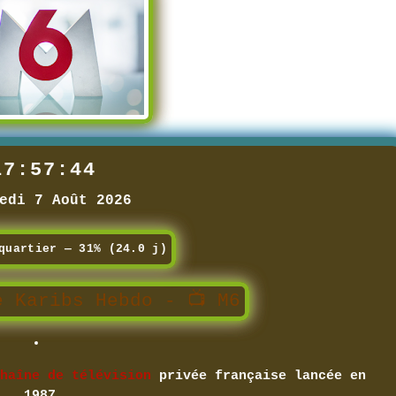
17:57:46
edi 7 Août 2026
quartier — 31% (24.0 j)
e Karibs Hebdo - 📺 M6
haîne de télévision
privée française lancée en
1987.