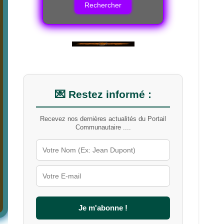
h
e
r
c
h
e
r
u
n
m
💌 Restez informé :
o
t
-
Recevez nos dernières actualités du Portail
c
Communautaire ....
l
é
s
u
r
l
e
s
Je m'abonne !
i
t