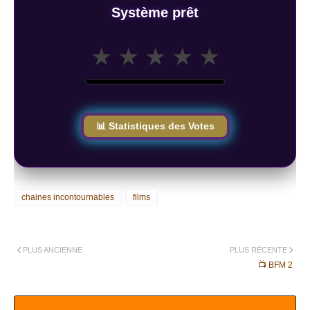
Système prêt
★
★
★
★
★
📊 Statistiques des Votes
chaines incontournables
films
PLUS ANCIENNE
PLUS RÉCENTE
📺 BFM 2