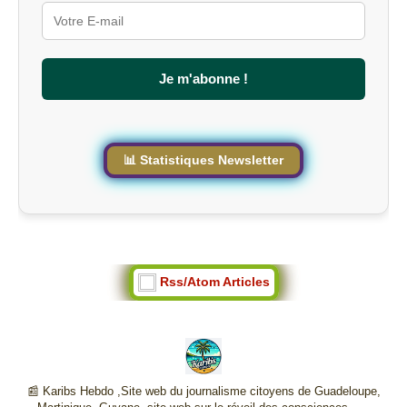
r
l
e
s
Je m'abonne !
i
t
e
📊 Statistiques Newsletter
Rss/Atom Articles
📰 Karibs Hebdo ,Site web du journalisme citoyens de Guadeloupe,