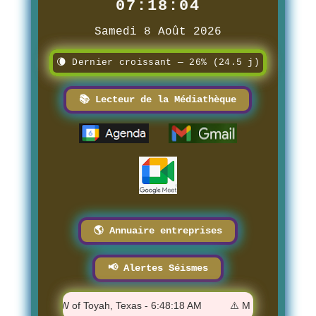
07:18:06
Samedi 8 Août 2026
🌘 Dernier croissant — 26% (24.5 j)
📚 Lecteur de la Médiathèque
🌎 Annuaire entreprises
📢 Alertes Séismes
 36 km W of Toyah, Texas - 6:48:18 AM
⚠️ M 0.86 - 4 km W of Th