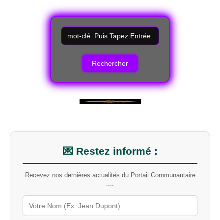
R
e
c
h
e
r
c
h
e
r
u
n
m
💌 Restez informé :
o
t
-
Recevez nos dernières actualités du Portail Communautaire
c
....
l
é
s
u