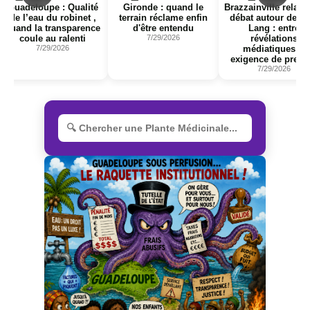
Guadeloupe : Qualité
Gironde : quand le
Brazzainville relanc
de l’eau du robinet ,
terrain réclame enfin
débat autour de Ja
quand la transparence
d'être entendu
Lang : entre
coule au ralenti
7/29/2026
révélations
7/29/2026
médiatiques et
exigence de preuv
7/29/2026
R
e
c
h
e
r
c
h
e
r
u
n
e
p
l