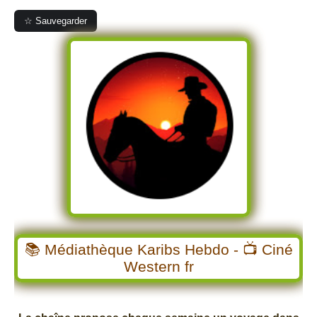
☆ Sauvegarder
📚 Médiathèque Karibs Hebdo - 📺 Ciné
Western fr