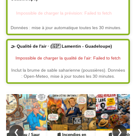
Impossible de charger la prévision: Failed to fetch
Données : mise à jour automatique toutes les 30 minutes.
🌫️ Qualité de l'air · (🇬🇵 Lamentin - Guadeloupe)
Impossible de charger la qualité de l'air: Failed to fetch
Inclut la brume de sable saharienne (poussières). Données
: Open-Meteo, mise à jour toutes les 30 minutes.
Page
Page
Page
❮
❯
📰 Hub'Eau / Saur
📰 Incendies en
📰 Alexandra