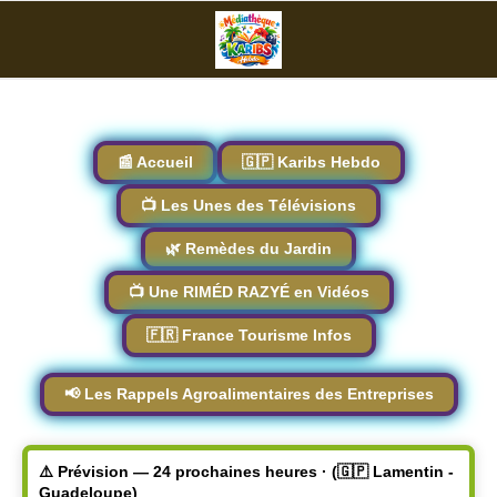
📰 Accueil
🇬🇵 Karibs Hebdo
📺 Les Unes des Télévisions
🌿 Remèdes du Jardin
📺 Une RIMÉD RAZYÉ en Vidéos
🇫🇷 France Tourisme Infos
📢 Les Rappels Agroalimentaires des Entreprises
⚠️ Prévision — 24 prochaines heures · (🇬🇵 Lamentin -
Guadeloupe)