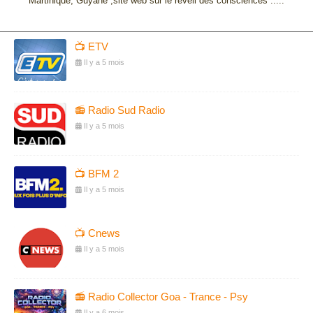
Martinique, Guyane ,site web sur le réveil des consciences .....
📺 ETV
Il y a 5 mois
📻 Radio Sud Radio
Il y a 5 mois
📺 BFM 2
Il y a 5 mois
📺 Cnews
Il y a 5 mois
📻 Radio Collector Goa - Trance - Psy
Il y a 6 mois