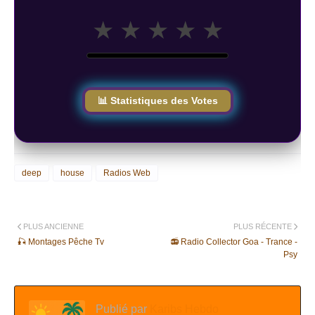
★
★
★
★
★
📊 Statistiques des Votes
deep
house
Radios Web
PLUS ANCIENNE
PLUS RÉCENTE
🎣 Montages Pêche Tv
📻 Radio Collector Goa - Trance -
Psy
Publié par
Karibs Hebdo