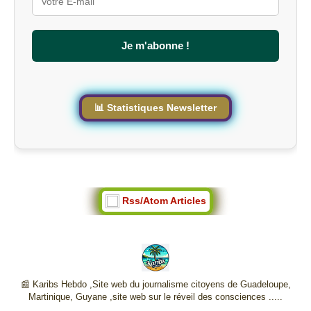
l
e
s
Je m'abonne !
i
t
e
📊 Statistiques Newsletter
Rss/Atom Articles
📰 Karibs Hebdo ,Site web du journalisme citoyens de Guadeloupe,
Martinique, Guyane ,site web sur le réveil des consciences .....