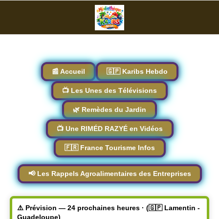
📰 Accueil
🇬🇵 Karibs Hebdo
📺 Les Unes des Télévisions
🌿 Remèdes du Jardin
📺 Une RIMÉD RAZYÉ en Vidéos
🇫🇷 France Tourisme Infos
📢 Les Rappels Agroalimentaires des Entreprises
⚠️ Prévision — 24 prochaines heures · (🇬🇵 Lamentin -
Guadeloupe)