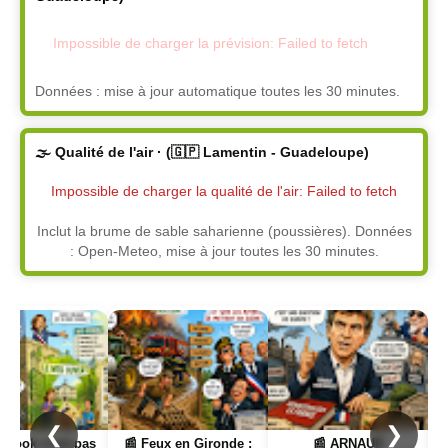
Impossible de charger la prévision: Failed to fetch
Données : mise à jour automatique toutes les 30 minutes.
🌫️ Qualité de l'air · (🇬🇵 Lamentin - Guadeloupe)
Impossible de charger la qualité de l'air: Failed to fetch
Inclut la brume de sable saharienne (poussières). Données
: Open-Meteo, mise à jour toutes les 30 minutes.
Page
Page
Page
❮
❯
📰 Feux en Gironde :
📰 ARNAUD
📰 Les incendies e