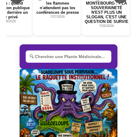
les flammes
MONTEBOURG : « LA
Gironde : une leço
n'attendent pas les
SOUVERAINETÉ
que la Guadeloupe 
conférences de presse
N'EST PLUS UN
peut plus ignorer
7/27/2026
SLOGAN, C'EST UNE
7/25/2026
QUESTION DE SURVIE
7/26/2026
R
e
c
h
e
r
c
h
e
r
u
n
e
p
l