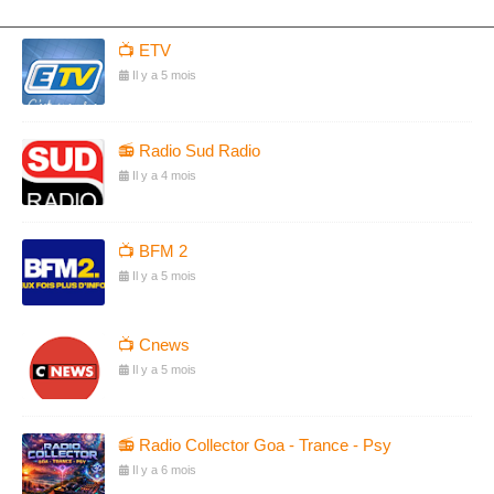
📺 ETV
Il y a 5 mois
📻 Radio Sud Radio
Il y a 4 mois
📺 BFM 2
Il y a 5 mois
📺 Cnews
Il y a 5 mois
📻 Radio Collector Goa - Trance - Psy
Il y a 6 mois