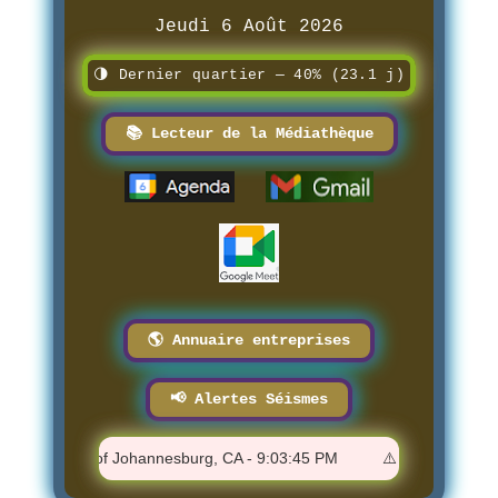
Jeudi 6 Août 2026
🌗 Dernier quartier — 40% (23.1 j)
📚 Lecteur de la Médiathèque
🌎 Annuaire entreprises
📢 Alertes Séismes
7 km WSW of Johannesburg, CA - 9:03:45 PM
⚠️ M 0.88 - 10 km N