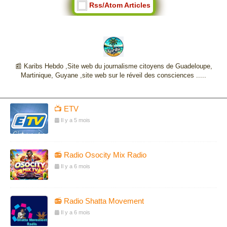
Rss/Atom Articles
📰 Karibs Hebdo ,Site web du journalisme citoyens de Guadeloupe,
Martinique, Guyane ,site web sur le réveil des consciences .....
📺 ETV
Il y a 5 mois
📻 Radio Osocity Mix Radio
Il y a 6 mois
📻 Radio Shatta Movement
Il y a 6 mois