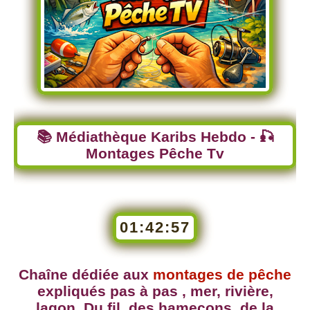
📚 Médiathèque Karibs Hebdo - 🎣
Montages Pêche Tv
01:42:58
Chaîne dédiée aux
montages de pêche
expliqués pas à pas , mer, rivière,
lagon. Du fil, des hameçons ,de la