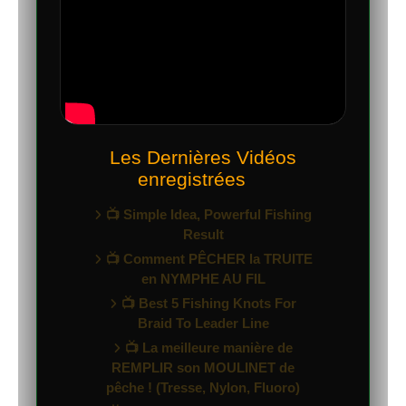
Les Dernières Vidéos
enregistrées
📺 Simple Idea, Powerful Fishing
Result
📺 Comment PÊCHER la TRUITE
en NYMPHE AU FIL
📺 Best 5 Fishing Knots For
Braid To Leader Line
📺 La meilleure manière de
REMPLIR son MOULINET de
pêche ! (Tresse, Nylon, Fluoro)