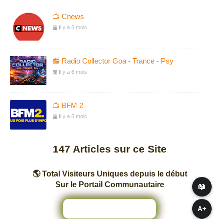
📺 Cnews
Il y a 5 mois
📻 Radio Collector Goa - Trance - Psy
Il y a 6 mois
📺 BFM 2
Il y a 5 mois
147
Articles sur ce Site
🌎 Total Visiteurs Uniques depuis le début
Sur le Portail Communautaire
📖
A+