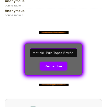
Anonymous
bonne radio ...
Anonymous
bonne radio !
R
e
c
h
e
r
c
h
e
r
u
n
m