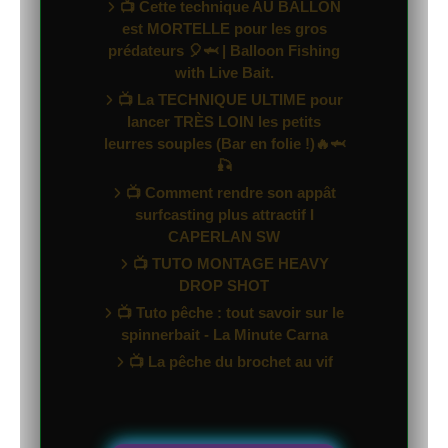
📺 Cette technique AU BALLON
est MORTELLE pour les gros
prédateurs 🎈🦈 | Balloon Fishing
with Live Bait.
📺 La TECHNIQUE ULTIME pour
lancer TRÈS LOIN les petits
leurres souples (Bar en folie !)🔥🦈
🎣
📺 Comment rendre son appât
surfcasting plus attractif I
CAPERLAN SW
📺 TUTO MONTAGE HEAVY
DROP SHOT
📺 Tuto pêche : tout savoir sur le
spinnerbait - La Minute Carna
📺 La pêche du brochet au vif