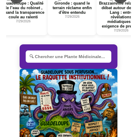
Guadeloupe : Qualité
Gironde : quand le
Brazzainville relanc
de l’eau du robinet ,
terrain réclame enfin
débat autour de Ja
quand la transparence
d'être entendu
Lang : entre
coule au ralenti
7/29/2026
révélations
7/29/2026
médiatiques et
exigence de preuv
7/29/2026
R
e
c
h
e
r
c
h
e
r
u
n
e
p
l