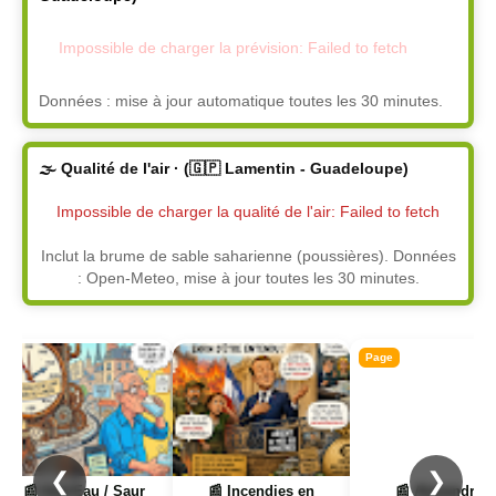
Impossible de charger la prévision: Failed to fetch
Données : mise à jour automatique toutes les 30 minutes.
🌫️ Qualité de l'air · (🇬🇵 Lamentin - Guadeloupe)
Impossible de charger la qualité de l'air: Failed to fetch
Inclut la brume de sable saharienne (poussières). Données
: Open-Meteo, mise à jour toutes les 30 minutes.
Page
Page
Page
❮
❯
📰 Hub'Eau / Saur
📰 Incendies en
📰 Alexandra