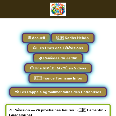
📰 Accueil
🇬🇵 Karibs Hebdo
📺 Les Unes des Télévisions
🌿 Remèdes du Jardin
📺 Une RIMÉD RAZYÉ en Vidéos
🇫🇷 France Tourisme Infos
📢 Les Rappels Agroalimentaires des Entreprises
⚠️ Prévision — 24 prochaines heures · (🇬🇵 Lamentin -
Guadeloupe)