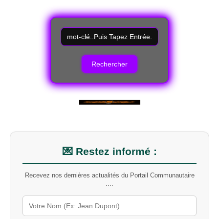
R
e
c
h
e
r
c
h
e
r
u
n
m
💌 Restez informé :
o
t
-
Recevez nos dernières actualités du Portail Communautaire
c
....
l
é
s
u