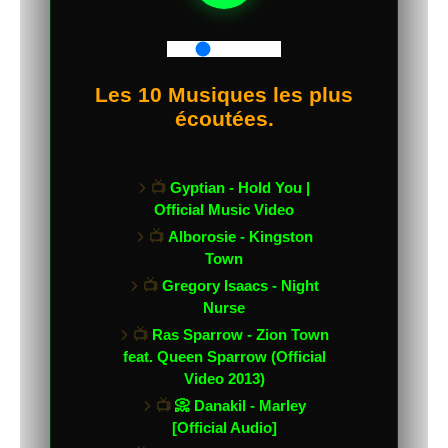
Les 10 Musiques les plus
écoutées.
📺
Gyptian - Hold You |
Official Music Video
📺
Alborosie - Kingston
Town
📺
Gregory Isaacs - Night
Nurse
📺
Ras Sparrow - Zion Town
feat. Queen Sparrow (Official
Video 2013)
📺
📀 Danakil - Marley
[Official Audio]