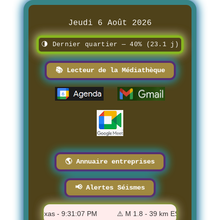
Jeudi 6 Août 2026
🌗 Dernier quartier — 40% (23.1 j)
📚 Lecteur de la Médiathèque
🌎 Annuaire entreprises
📢 Alertes Séismes
lmorhea, Texas - 9:31:07 PM
⚠️ M 1.8 - 39 km ESE of Balmorhea,