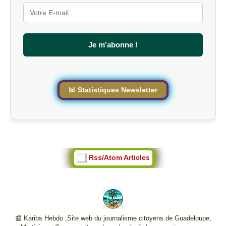
r
l
e
s
Je m'abonne !
i
t
e
📊 Statistiques Newsletter
Rss/Atom Articles
📰 Karibs Hebdo ,Site web du journalisme citoyens de Guadeloupe,