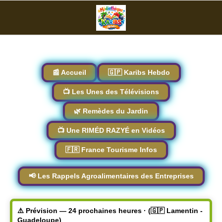
📰 Accueil
🇬🇵 Karibs Hebdo
📺 Les Unes des Télévisions
🌿 Remèdes du Jardin
📺 Une RIMÉD RAZYÉ en Vidéos
🇫🇷 France Tourisme Infos
📢 Les Rappels Agroalimentaires des Entreprises
⚠️ Prévision — 24 prochaines heures · (🇬🇵 Lamentin -
Guadeloupe)