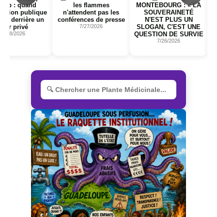
uand
les flammes
MONTEBOURG : « LA
Gironde 
publique
n'attendent pas les
SOUVERAINETÉ
que la G
ière un
conférences de presse
N'EST PLUS UN
peut pl
é
7/27/2026
SLOGAN, C'EST UNE
7/2
QUESTION DE SURVIE
7/26/2026
R
e
c
h
e
r
c
h
e
r
u
n
e
p
l