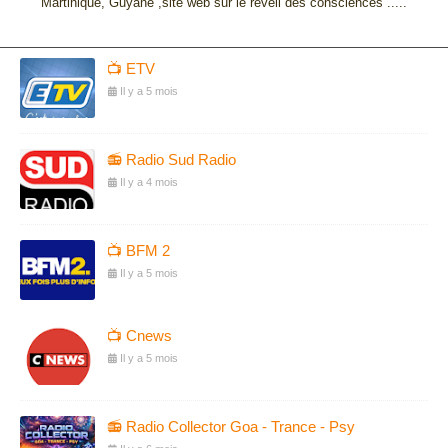
Martinique, Guyane ,site web sur le réveil des consciences .....
📺 ETV
Il y a 5 mois
📻 Radio Sud Radio
Il y a 4 mois
📺 BFM 2
Il y a 5 mois
📺 Cnews
Il y a 5 mois
📻 Radio Collector Goa - Trance - Psy