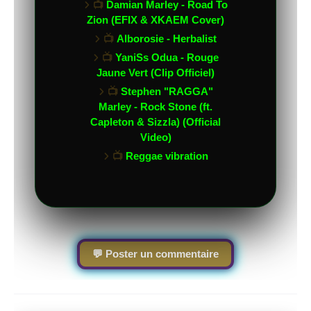
📺
Damian Marley - Road To
Zion (EFIX & XKAEM Cover)
📺
Alborosie - Herbalist
📺
YaniSs Odua - Rouge
Jaune Vert (Clip Officiel)
📺
Stephen "RAGGA"
Marley - Rock Stone (ft.
Capleton & Sizzla) (Official
Video)
📺
Reggae vibration
💬 Poster un commentaire