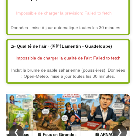
Impossible de charger la prévision: Failed to fetch
Données : mise à jour automatique toutes les 30 minutes.
🌫️ Qualité de l'air · (🇬🇵 Lamentin - Guadeloupe)
Impossible de charger la qualité de l'air: Failed to fetch
Inclut la brume de sable saharienne (poussières). Données
: Open-Meteo, mise à jour toutes les 30 minutes.
Page
Page
Page
❮
❯
est pas
📰 Feux en Gironde :
📰 ARNAUD
📰 Les i